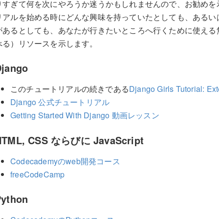
りすぎて何を次にやろうか迷うかもしれませんので、お勧めを示してお
リアルを始める時にどんな興味を持っていたとしても、あるい
があるとしても、あなたが行きたいところへ行くために使える
べる）リソースを示します。
Django
このチュートリアルの続きである
Django Girls Tutorial: Ex
Django 公式チュートリアル
Getting Started With Django 動画レッスン
HTML, CSS ならびに JavaScript
Codecademyのweb開発コース
freeCodeCamp
Python