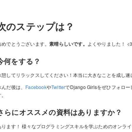
次のステップは？
おめでとうございます。
素晴らしいです。
よくやりました！ <
今何をする？
休憩してリラックスしてください！本当に大きなことを成し遂
休んだ後は、
Facebook
や
Twitter
でDjango Girlsをぜひ
す。
さらにオススメの資料はありますか？
あります！ 様々なプログラミングスキルを学ぶためのオンラ