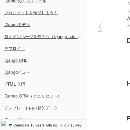
Djangoのインストール
プロジェクトを作成しよう！
Djangoモデル
ログインページを作ろう（Django admin）
デプロイ！
Django URL
Djangoビュー
HTML 入門
Django ORM（クエリセット）
テンプレート内の動的データ
Djangoテンプレート
💖 Celebrate 10 years with us. Fill our survey!